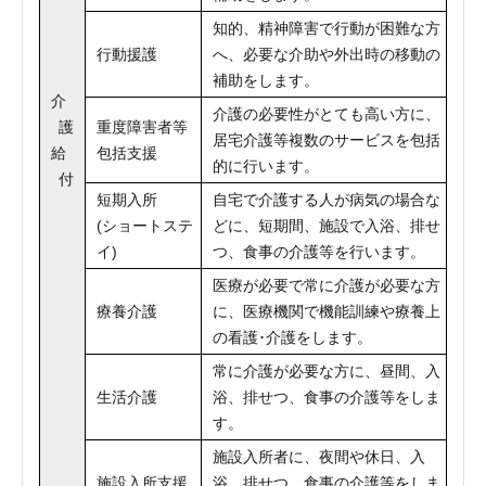
知的、精神障害で行動が困難な方
行動援護
へ、必要な介助や外出時の移動の
補助をします。
介
介護の必要性がとても高い方に、
護
重度障害者等
居宅介護等複数のサービスを包括
給
包括支援
的に行います。
付
短期入所
自宅で介護する人が病気の場合な
(ショートステ
どに、短期間、施設で入浴、排せ
イ)
つ、食事の介護等を行います。
医療が必要で常に介護が必要な方
療養介護
に、医療機関で機能訓練や療養上
の看護･介護をします。
常に介護が必要な方に、昼間、入
生活介護
浴、排せつ、食事の介護等をしま
す。
施設入所者に、夜間や休日、入
施設入所支援
浴、排せつ、食事の介護等をしま