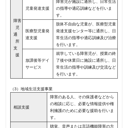
障害児が施設に通所し、日常生活
児童発達支援
の指導や適応訓練などを行いま
す。
障害
肢体不自由な児童が、医療型児童
児
医療型児童発
発達支援センター等に通所し、日
通
達支援
常生活の指導や適応訓練及び治療
所
を行います。
支
就学している障害児が、授業の終
援
放課後等デイ
了後や休業日に施設に通所し、日
サービス
常生活の指導や訓練及び交流など
を行います。
（3）地域生活支援事業
障害のある人、その保護者などから
の相談に応じ、必要な情報提供や権
相談支援
利擁護のために必要な援助を行いま
す。
聴覚、音声または言語機能障害の方