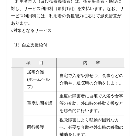
利用者本人（及び扶養義務者）は、指定事業者・施設に
対し、サービス利用料（原則1割）を支払います。なお、サ
ービス利用料には、利用者の負担能力に応じて減免措置が
あります。
○対象となるサービス
（1）自立支援給付
項 目
内 容
居宅介護
自宅で入浴や排せつ、食事などの
(ホームヘル
介助や、通院時の介助をします。
プ)
重度の障害者に自宅で入浴や食事
重度訪問介護
等の介助、外出時の移動支援など
を総合的に行います。
視覚障害により移動が困難な方
同行援護
へ、必要な介助や外出時の移動の
補助をします。