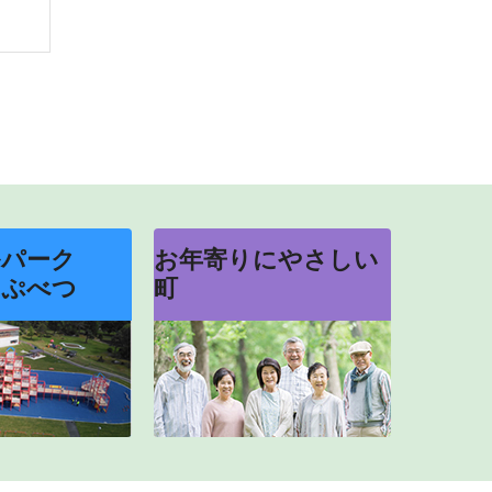
ルパーク
お年寄りにやさしい
っぷべつ
町