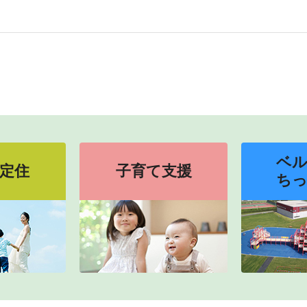
ベ
定住
子育て支援
ち