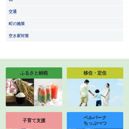
交通
町の施策
空き家対策
ふるさと納税
移住・定住
ベルパーク
子育て支援
ちっぷべつ