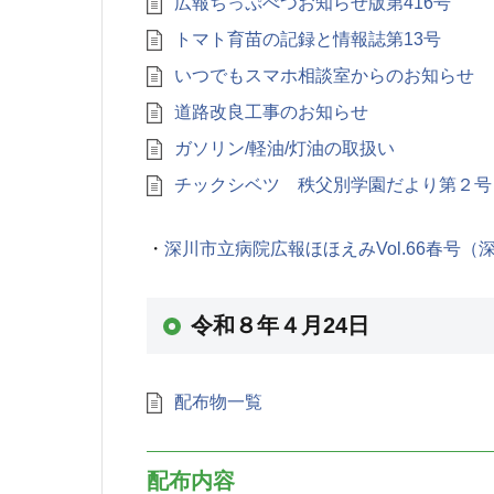
広報ちっぷべつお知らせ版第416号
トマト育苗の記録と情報誌第13号
いつでもスマホ相談室からのお知らせ
道路改良工事のお知らせ
ガソリン/軽油/灯油の取扱い
チックシベツ 秩父別学園だより第２号
深川市立病院広報ほほえみVol.66春号（
令和８年４月24日
配布物一覧
配布内容