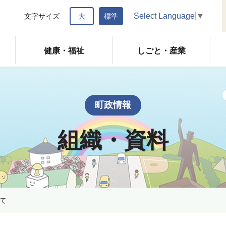
Select Language
▼
文字サイズ
大
標準
健康・福祉
しごと・産業
町政情報
組織・資料
て