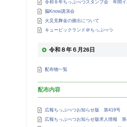
令和８年ちっぷべつスタンプ会 年間イ
脳Know講演会
火災見舞金の拠出について
キュービックランド＠ちっぷべつ
令和８年６月26日
配布物一覧
配布内容
広報ちっぷべつお知らせ版 第419号
広報ちっぷべつお知らせ版求人情報 第4