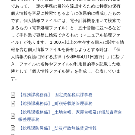
であって、一定の事務の目的を達成するために特定の保有
個人情報を容易に検索できるように体系的に構成したもの
です。個人情報ファイルには、電子計算機を用いて検索で
きるもの（電算処理ファイル）と、五十音順に並べるなど
して手作業で容易に検索できるもの（マニュアル処理ファ
イル）があります。 1,000人以上の生存する個人に関する情
報を含む個人情報ファイルを保有しようとする時は、「個
人情報の保護に関する法律（令和5年4月1日施行）」に基づ
き、ファイルの名称やファイルの利用目的等を記載した帳
簿として「個人情報ファイル簿」を作成し、公表していま
す。
【総務課税務係】_固定資産税賦課事務
【総務課税務係】_町税等収納管理事務
【総務課税務係】_土地台帳、家屋台帳及び償却資産台
帳整理事務
【総務課防災係】_防災行政無線賃貸情報