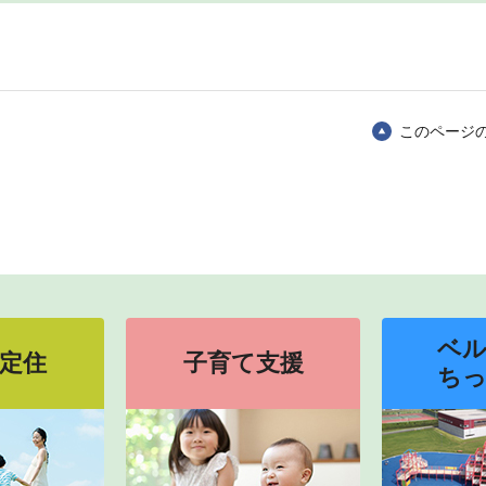
このページ
ベ
定住
子育て支援
ち