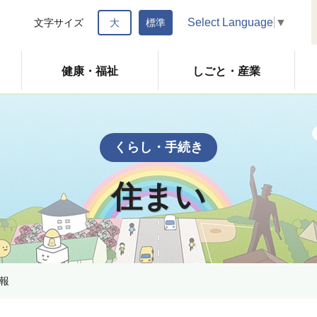
Select Language
▼
文字サイズ
大
標準
健康・福祉
しごと・産業
くらし・手続き
住まい
報