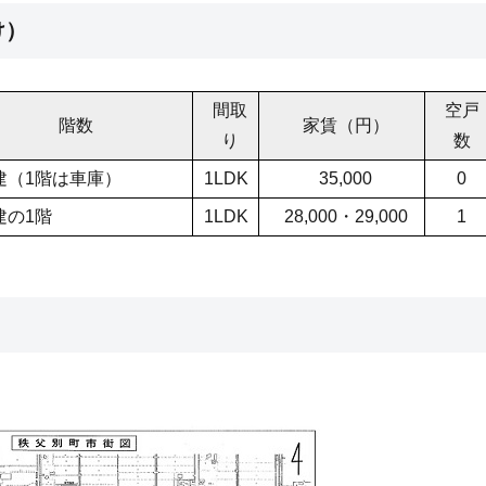
け）
間取
空戸
階数
家賃（円）
り
数
建（1階は車庫）
1LDK
35,000
0
建の1階
1LDK
28,000・29,000
1