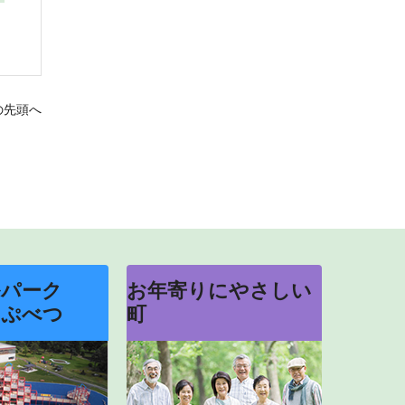
の先頭へ
ルパーク
お年寄りにやさしい
っぷべつ
町