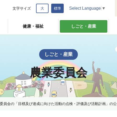
Select Language
▼
文字サイズ
大
標準
健康・福祉
しごと・産業
しごと・産業
農業委員会
委員会の「目標及び達成に向けた活動の点検・評価及び活動計画」の公