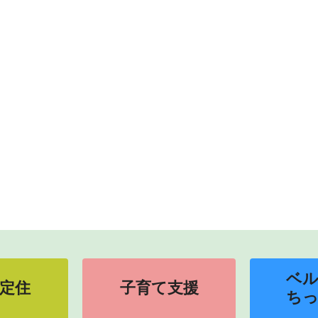
ベ
定住
子育て支援
ち