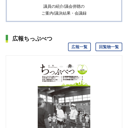
議員の紹介/議会傍聴の
ご案内/議決結果・会議録
広報ちっぷべつ
広報一覧
回覧物一覧