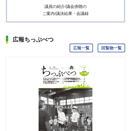
議員の紹介/議会傍聴の
ご案内/議決結果・会議録
広報ちっぷべつ
広報一覧
回覧物一覧