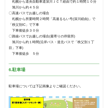
札幌から道央自動車道深川ＪＣＴ経由で約１時間１０分
旭川から約４５分
〇高速バスでお越しの場合
札幌から所要時間２時間「高速るもい号(深川経由)」で
「秩父別IC」で下車
下車後徒歩３０分
〇路線バスでお越しの場合(最寄りの停留所)
旭川から約１時間(沿岸バス・道北バスで「秩父別１丁
目」下車)
下車後徒歩 ５分
6.駐車場
駐車場については下記画像よりご確認ください。