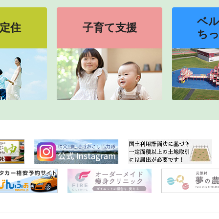
ベ
定住
子育て支援
ち