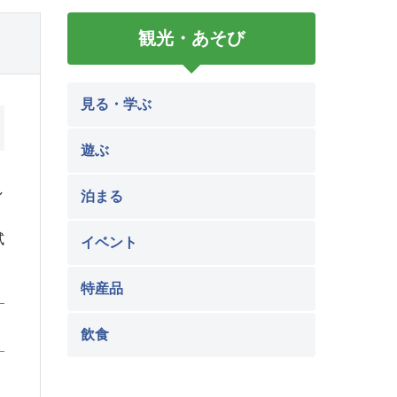
観光・あそび
見る・学ぶ
遊ぶ
し
泊まる
試
イベント
特産品
飲食