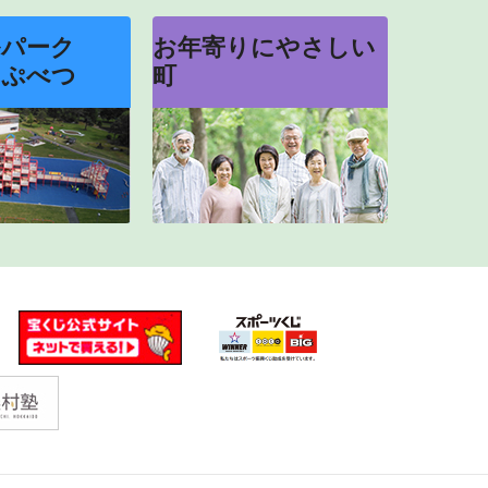
ルパーク
お年寄りにやさしい
っぷべつ
町